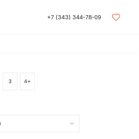
+7 (343) 344-78-09
3
4+
й