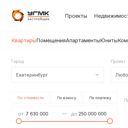
Проекты
Недвижимос
Квартиры
Помещения
Апартаменты
Юниты
Ком
Город
Проект
Екатеринбург
Любо
По стоимости
По взносу
По платежу
П
от
до