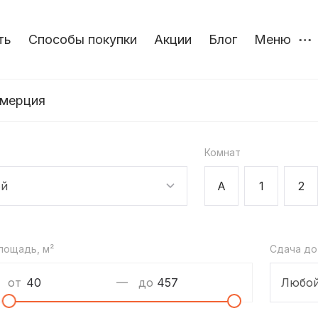
ть
Способы покупки
Акции
Блог
Меню
мерция
Комнат
й
А
1
2
лощадь, м²
Сдача до
от
до
Любо