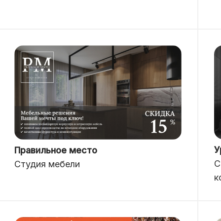
У
Правильное место
С
Студия мебели
к