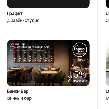
Графит
U
Дизайн-студия
С
Байки Бар
L
Винный бар
М