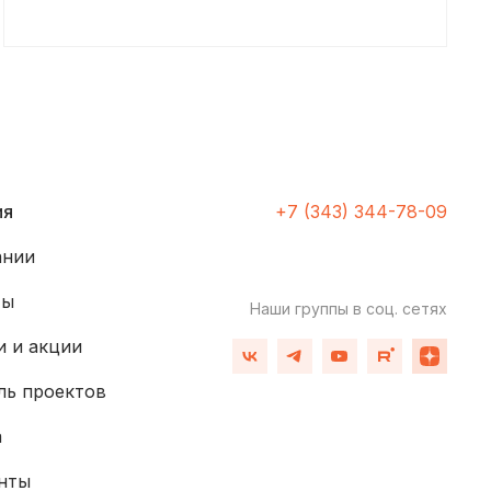
ия
+7 (343) 344-78-09
ании
ты
Наши группы
в соц. сетях
 и акции
ль проектов
а
нты