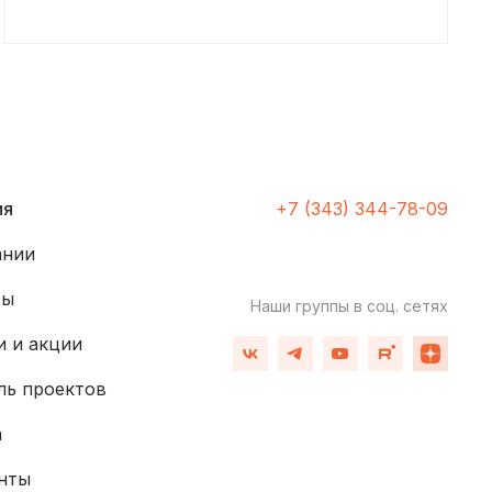
ия
+7 (343) 344-78-09
ании
ты
Наши группы
в соц. сетях
 и акции
ль проектов
а
нты