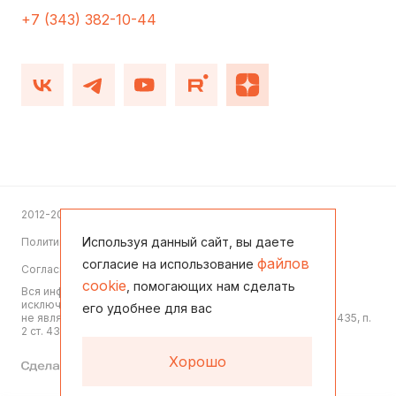
+7 (343) 382-10-44
2012-2026
Используя данный сайт, вы даете
Политика конфиденциальности
файлов
согласие на использование
Согласие на обработку персональных данных
cookie
, помогающих нам сделать
Вся информация, представленная на данном сайте, носит
исключительно информационный характер,
его удобнее для вас
не является офертой или публичной офертой согласно ст. 435, п.
2 ст. 437 ГК РФ
Хорошо