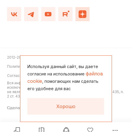
2012-2026
Используя данный сайт, вы даете
Политика конфиденциальности
файлов
согласие на использование
Согласие на обработку персональных данных
cookie
, помогающих нам сделать
Вся информация, представленная на данном сайте, носит
исключительно информационный характер,
его удобнее для вас
не является офертой или публичной офертой согласно ст. 435, п.
2 ст. 437 ГК РФ
Хорошо