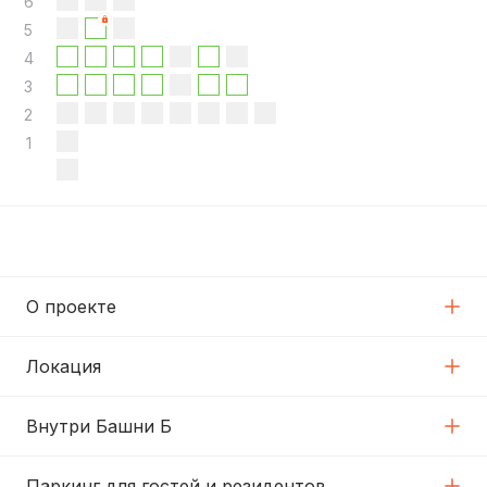
6
5
4
3
2
1
О проекте
Локация
Внутри Башни Б
Паркинг для гостей и резидентов