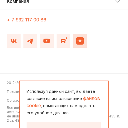
Компания
+ 7 932 117 00 86
2012-2026
Используя данный сайт, вы даете
Политика конфиденциальности
файлов
согласие на использование
Согласие на обработку персональных данных
cookie
, помогающих нам сделать
Вся информация, представленная на данном сайте, носит
исключительно информационный характер,
его удобнее для вас
не является офертой или публичной офертой согласно ст. 435, п.
2 ст. 437 ГК РФ