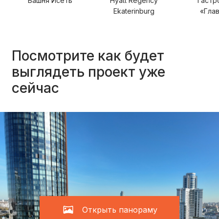
Башня Исеть
Hyatt Regency
Гастр
Ekaterinburg
«Гла
Посмотрите как будет
выглядеть проект уже
сейчас
Открыть панораму