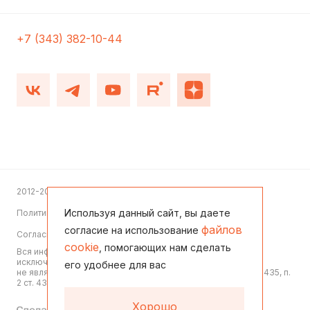
+7 (343) 382-10-44
2012-2026
Используя данный сайт, вы даете
Политика конфиденциальности
файлов
согласие на использование
Согласие на обработку персональных данных
cookie
, помогающих нам сделать
Вся информация, представленная на данном сайте, носит
исключительно информационный характер,
его удобнее для вас
не является офертой или публичной офертой согласно ст. 435, п.
2 ст. 437 ГК РФ
Хорошо