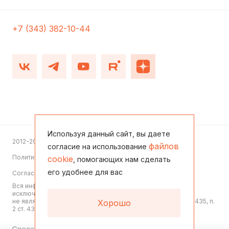
+7 (343) 382-10-44
Используя данный сайт, вы даете
2012-2026
файлов
согласие на использование
Политика конфиденциальности
cookie
, помогающих нам сделать
его удобнее для вас
Согласие на обработку персональных данных
Вся информация, представленная на данном сайте, носит
исключительно информационный характер,
не является офертой или публичной офертой согласно ст. 435, п.
Хорошо
2 ст. 437 ГК РФ