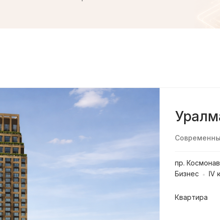
Уралм
Современный
пр. Космона
Бизнес
IV 
квартира