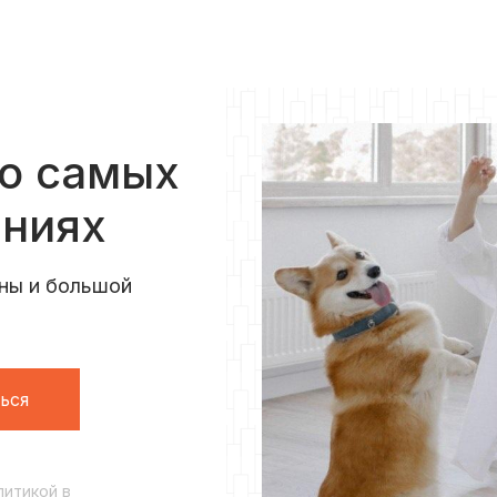
 о самых
ениях
ны и большой
ься
литикой
в