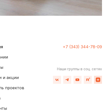
ия
+7 (343) 344-78-09
ании
ты
Наши группы
в соц. сетях
 и акции
ль проектов
а
нты