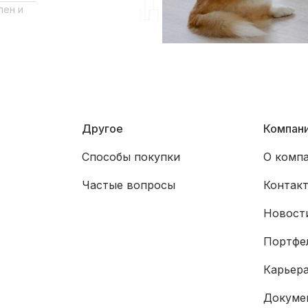
лен и
Другое
Компан
Способы покупки
О комп
Частые вопросы
Контак
Новости
Портфе
Карьер
Докуме